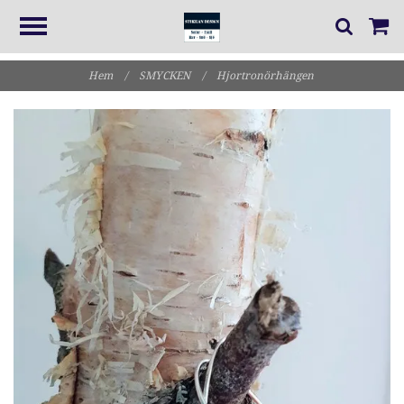
Hem
/
SMYCKEN
/
Hjortronörhängen