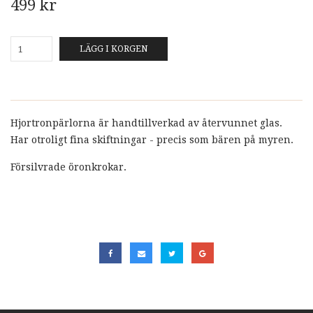
499 kr
LÄGG I KORGEN
Hjortronpärlorna är handtillverkad av återvunnet glas.
Har otroligt fina skiftningar - precis som bären på myren.
Försilvrade öronkrokar.