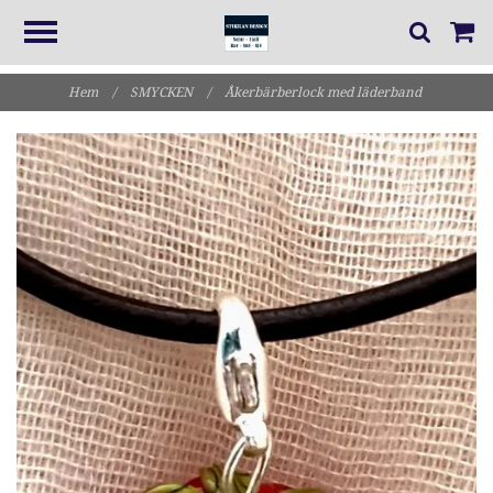
Hem
/
SMYCKEN
/
Åkerbärberlock med läderband