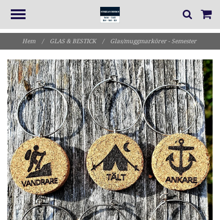
Hem
/
GLAS & BESTICK
/
Glas/muggmarkörer - Semester