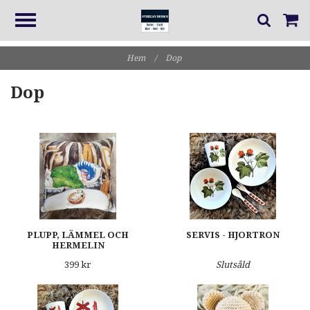
Hem
/
Dop
Dop
PLUPP, LÄMMEL OCH
SERVIS - HJORTRON
HERMELIN
399 kr
Slutsåld