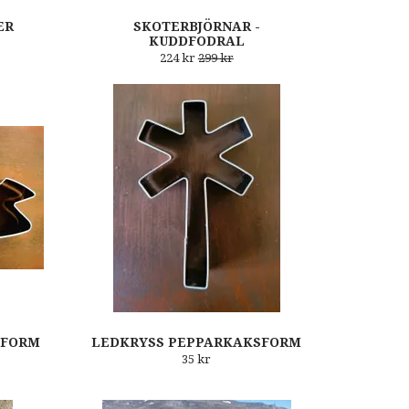
ER
SKOTERBJÖRNAR -
KUDDFODRAL
224 kr
299 kr
SFORM
LEDKRYSS PEPPARKAKSFORM
35 kr