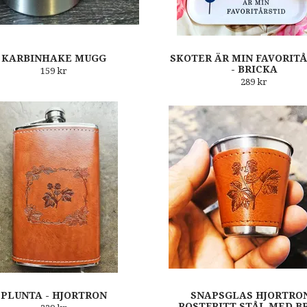
KARBINHAKE MUGG
SKOTER ÄR MIN FAVORIT
- BRICKA
159 kr
289 kr
PLUNTA - HJORTRON
SNAPSGLAS HJORTRON
ROSTFRITT STÅL MED B