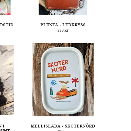
ÅRSTID
PLUNTA - LEDKRYSS
339 kr
 I
MELLISLÅDA - SKOTERNÖRD
RUNT