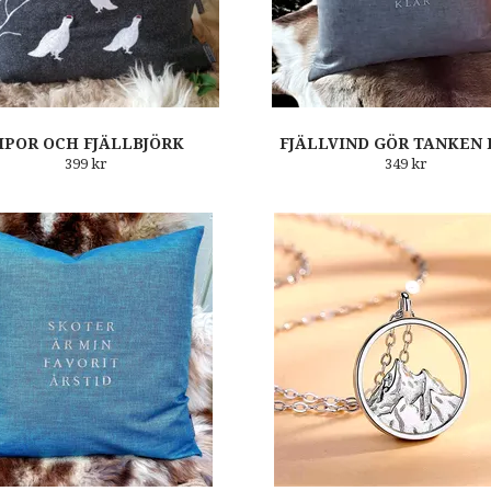
IPOR OCH FJÄLLBJÖRK
FJÄLLVIND GÖR TANKEN
399 kr
349 kr