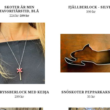
SKOTER ÄR MIN
FJÄLLBERLOCK - SILV
FAVORITÅRSTID, BLÅ
399 kr
224 kr
299 kr
RYSSBERLOCK MED KEDJA
SNÖSKOTER PEPPARKAK
299 kr
35 kr