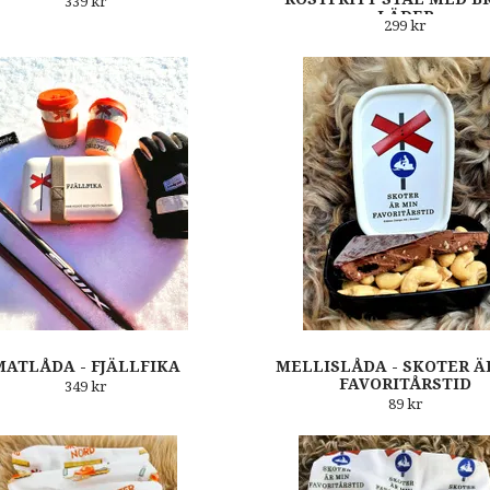
339 kr
LÄDER
299 kr
MATLÅDA - FJÄLLFIKA
MELLISLÅDA - SKOTER Ä
FAVORITÅRSTID
349 kr
89 kr