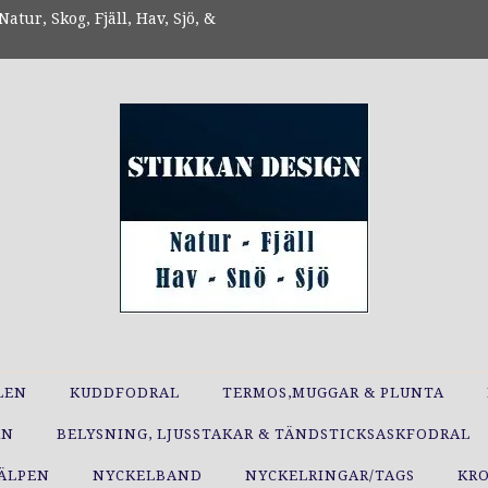
atur, Skog, Fjäll, Hav, Sjö, &
LEN
KUDDFODRAL
TERMOS,MUGGAR & PLUNTA
RN
BELYSNING, LJUSSTAKAR & TÄNDSTICKSASKFODRAL
JÄLPEN
NYCKELBAND
NYCKELRINGAR/TAGS
KR