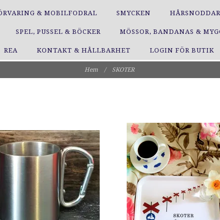
ÖRVARING & MOBILFODRAL
SMYCKEN
HÅRSNODDA
SPEL, PUSSEL & BÖCKER
MÖSSOR, BANDANAS & MY
REA
KONTAKT & HÅLLBARHET
LOGIN FÖR BUTIK
Hem
/
SKOTER