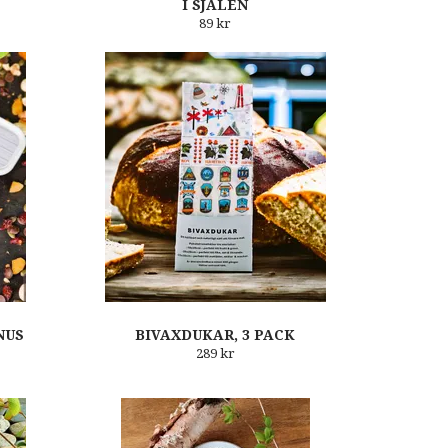
I SJÄLEN
89 kr
NUS
BIVAXDUKAR, 3 PACK
289 kr