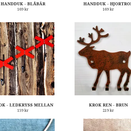
HANDDUK - BLÅBÄR
HANDDUK - HJORTRO
169 kr
169 kr
OK - LEDKRYSS MELLAN
KROK REN - BRUN
159 kr
219 kr