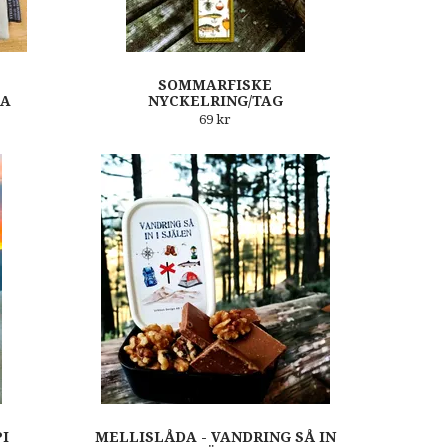
SOMMARFISKE
KA
NYCKELRING/TAG
69 kr
PI
MELLISLÅDA - VANDRING SÅ IN