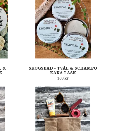
L &
SKOGSBAD - TVÅL & SCHAMPO
K
KAKA I ASK
169 kr