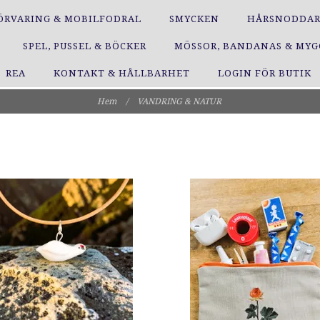
ÖRVARING & MOBILFODRAL
SMYCKEN
HÅRSNODDA
SPEL, PUSSEL & BÖCKER
MÖSSOR, BANDANAS & MY
REA
KONTAKT & HÅLLBARHET
LOGIN FÖR BUTIK
Hem
/
VANDRING & NATUR