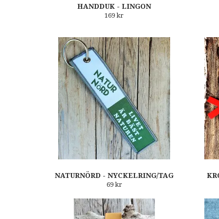
HANDDUK - LINGON
169 kr
NATURNÖRD - NYCKELRING/TAG
KR
69 kr