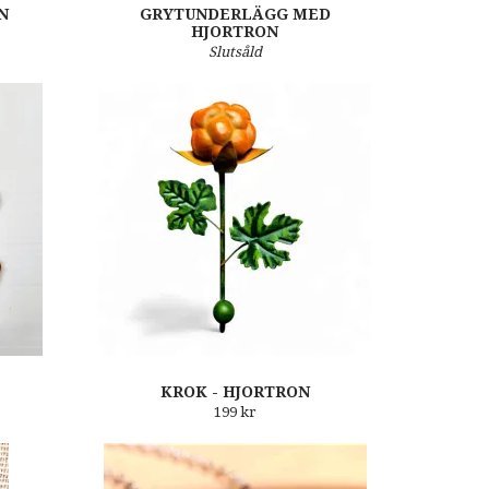
N
GRYTUNDERLÄGG MED
HJORTRON
Slutsåld
KROK - HJORTRON
199 kr