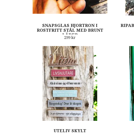
SNAPSGLAS HJORTRON I
RIPA
ROSTFRITT STÅL MED BRUNT
LÄDER
299 kr
UTELIV SKYLT