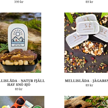
399 kr
89 kr
LISLÅDA - NATUR FJÄLL
MELLISLÅDA - JÄGARS
HAV SNÖ SJÖ
89 kr
89 kr