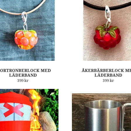
JORTRONBERLOCK MED
ÅKERBÄRBERLOCK M
LÄDERBAND
LÄDERBAND
399 kr
399 kr