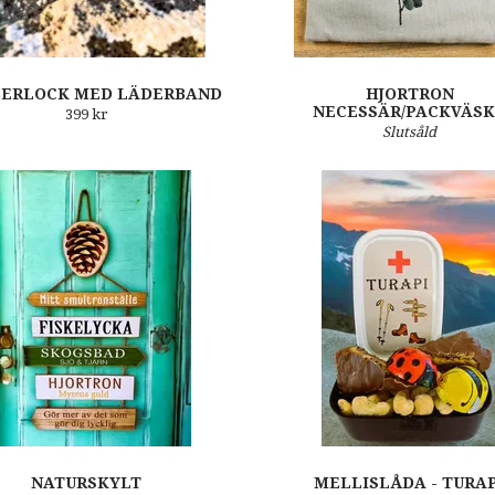
BERLOCK MED LÄDERBAND
HJORTRON
NECESSÄR/PACKVÄS
399 kr
Slutsåld
NATURSKYLT
MELLISLÅDA - TURA