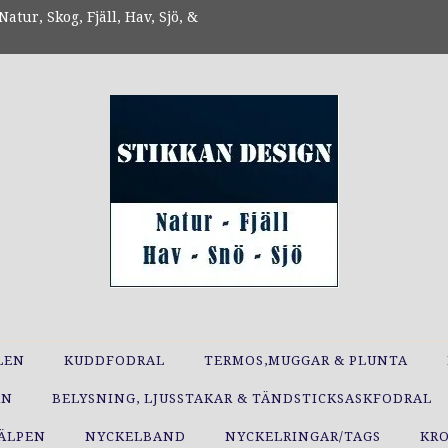
atur, Skog, Fjäll, Hav, Sjö, &
LEN
KUDDFODRAL
TERMOS,MUGGAR & PLUNTA
RN
BELYSNING, LJUSSTAKAR & TÄNDSTICKSASKFODRAL
JÄLPEN
NYCKELBAND
NYCKELRINGAR/TAGS
KR